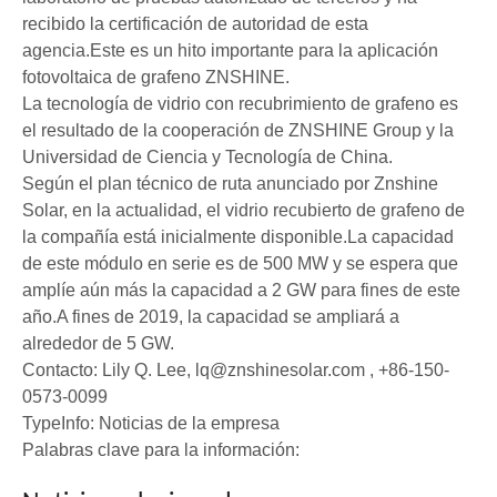
recibido la certificación de autoridad de esta
agencia.Este es un hito importante para la aplicación
fotovoltaica de grafeno ZNSHINE.
La tecnología de vidrio con recubrimiento de grafeno es
el resultado de la cooperación de ZNSHINE Group y la
Universidad de Ciencia y Tecnología de China.
Según el plan técnico de ruta anunciado por Znshine
Solar, en la actualidad, el vidrio recubierto de grafeno de
la compañía está inicialmente disponible.La capacidad
de este módulo en serie es de 500 MW y se espera que
amplíe aún más la capacidad a 2 GW para fines de este
año.A fines de 2019, la capacidad se ampliará a
alrededor de 5 GW.
ZNShine publica el primer informe ESG: Nuevos hitos de sostenibilidad
Contacto: Lily Q. Lee, lq@znshinesolar.com , +86-150-
ZNShine Solar ha publicado su primer informe ambiental, soci
0573-0099
TypeInfo: Noticias de la empresa
Palabras clave para la información: