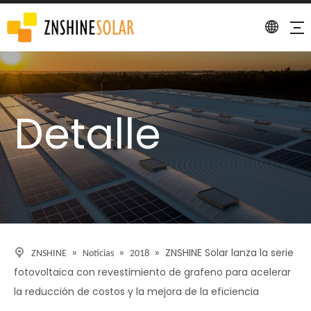
Detalle
»
»
»
ZNSHINE Solar lanza la serie
ZNSHINE
Noticias
2018
fotovoltaica con revestimiento de grafeno para acelerar
la reducción de costos y la mejora de la eficiencia