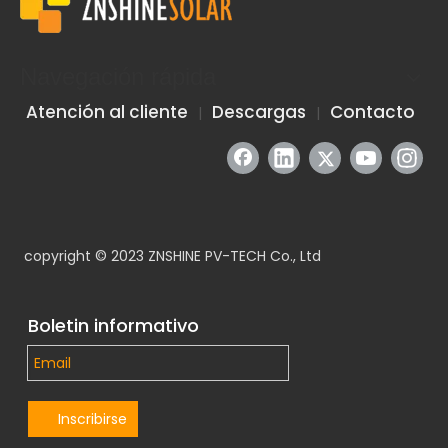
Navegación rápida
Atención al cliente
Descargas
Contacto
|
|
copyright © 2023 ZNSHINE PV-TECH Co., Ltd
ZNSHINE SOLAR gana el premio EUPD Research 2024 como la mejor marca fotovoltaica en Brasil
ZNSHINE SOLAR recibió recientemente el prestigioso premio T
Boletin informativo
Inscribirse