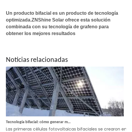
Un producto bifacial es un producto de tecnología
ZNShine publica el primer informe ESG: Nuevos hitos de sostenibilidad
optimizada.ZNShine Solar ofrece esta solución
ZNShine Solar ha publicado su primer informe ambiental, soci
combinada con su tecnología de grafeno para
obtener los mejores resultados
Noticias relacionadas
Tecnología bifacial: cómo generar más energía
Las primeras células fotovoltaicas bifaciales se crearon en e