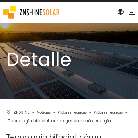
Detalle
»
»
»
»
ZNSHINE
Noticias
Píldoras Técnicas
Píldoras Técnicas
Tecnología bifacial: cómo generar más energía
Tecnología bifacial: cómo