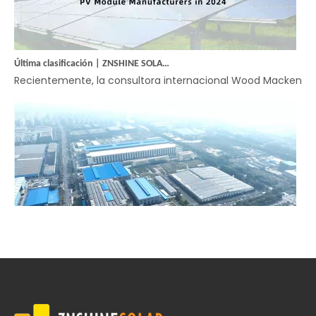
Última clasificación | ZNSHINE SOLAR nombrado entre los 15 principales fabricantes mundiales de módulos solares fotovoltaicos en 2024
Recientemente, la consultora internacional Wood Mackenzie pu
ZNSHINE Solar y Guofu Hydrogen Energy construyen conjuntamente el proyecto nacional de producción de hidrógeno fotovoltaico distribuido más grande de China
​ZNSHINE Solar, en colaboración con Jiangsu Guofu Hydrogen E