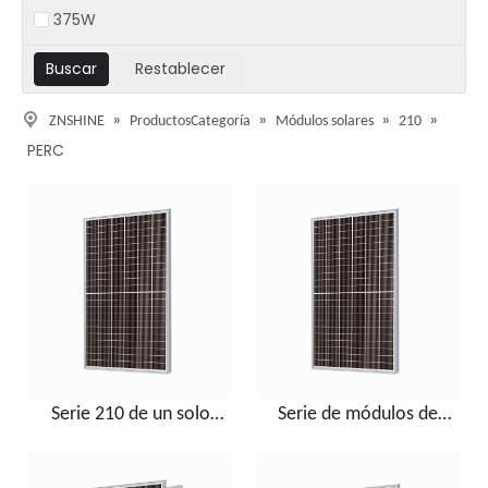
375W
»
»
»
»
ZNSHINE
ProductosCategoría
Módulos solares
210
PERC
Serie 210 de un solo
Serie de módulos de
módulo de vidrio
vidrio doble 210