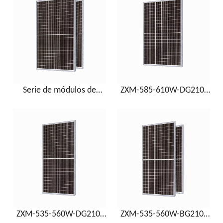
Serie de módulos de
ZXM-585-610W-DG210-
vidrio doble bifacial 210
ES
ZXM-535-560W-DG210-
ZXM-535-560W-BG210-